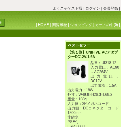
ようこそゲスト様
|
ログイン
|
会員登録
|
|
HOME
|
閲覧履歴
|
ショッピング
|
カートの中(
0
)
|
ベストセラー
【第１位】UNIFIVE ACアダプ
ターDC12V-1.5A
品番：UI318-12
入力電圧：AC90
～AC264V
出力電圧：
DC12V
出力電流：1.5A
出力電力：18W
外寸：W49.8×H26.3×L68.2
重量：160g
入力側：2Pメガネコード
出力側：DCコネクターコード
1800mm
非防水
PSE付....
[ ￥4,000 ]