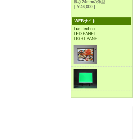
厚さ24mmの薄型....
[ ￥46,000 ]
WEBサイト
Lumitechno
LED-PANEL
LIGHT-PANEL