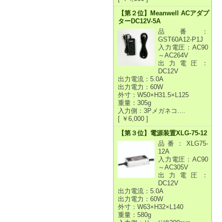
【第２位】Meanwell ACアダプ
ターDC12V-5A
品番：
GST60A12-P1J
入力電圧：AC90
～AC264V
出力電圧：
DC12V
出力電流：5.0A
出力電力：60W
外寸：W50×H31.5×L125
重量：305g
入力側：3Pメガネコ....
[ ￥6,000 ]
【第３位】電源装置XLG-75-12
品番：XLG75-
12A
入力電圧：AC90
～AC305V
出力電圧：
DC12V
出力電流：5.0A
出力電力：60W
外寸：W63×H32×L140
重量：580g