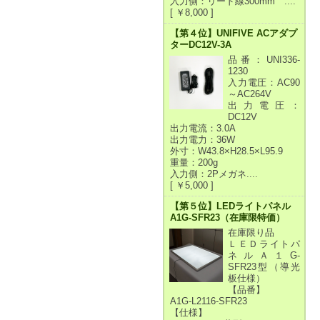
入力側：リード線300mm ....
[ ￥8,000 ]
【第４位】UNIFIVE ACアダプ
ターDC12V-3A
品番：UNI336-
1230
入力電圧：AC90
～AC264V
出力電圧：
DC12V
出力電流：3.0A
出力電力：36W
外寸：W43.8×H28.5×L95.9
重量：200g
入力側：2Pメガネ....
[ ￥5,000 ]
【第５位】LEDライトパネル
A1G-SFR23（在庫限特価）
在庫限り品
ＬＥＤライトパ
ネルＡ１G-
SFR23型（導光
板仕様）
【品番】
A1G-L2116-SFR23
【仕様】