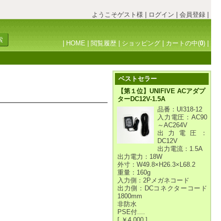
ようこそゲスト様
|
ログイン
|
会員登録
|
|
HOME
|
閲覧履歴
|
ショッピング
|
カートの中(
0
)
|
ベストセラー
【第１位】UNIFIVE ACアダプ
ターDC12V-1.5A
品番：UI318-12
入力電圧：AC90
～AC264V
出力電圧：
DC12V
出力電流：1.5A
出力電力：18W
外寸：W49.8×H26.3×L68.2
重量：160g
入力側：2Pメガネコード
出力側：DCコネクターコード
1800mm
非防水
PSE付....
[ ￥4,000 ]