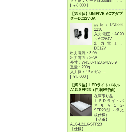
入力側：リード線300mm ....
[ ￥8,000 ]
【第４位】UNIFIVE ACアダプ
ターDC12V-3A
品番：UNI336-
1230
入力電圧：AC90
～AC264V
出力電圧：
DC12V
出力電流：3.0A
出力電力：36W
外寸：W43.8×H28.5×L95.9
重量：200g
入力側：2Pメガネ....
[ ￥5,000 ]
【第５位】LEDライトパネル
A1G-SFR23（在庫限特価）
在庫限り品
ＬＥＤライトパ
ネルＡ１G-
SFR23型（導光
板仕様）
【品番】
A1G-L2116-SFR23
【仕様】