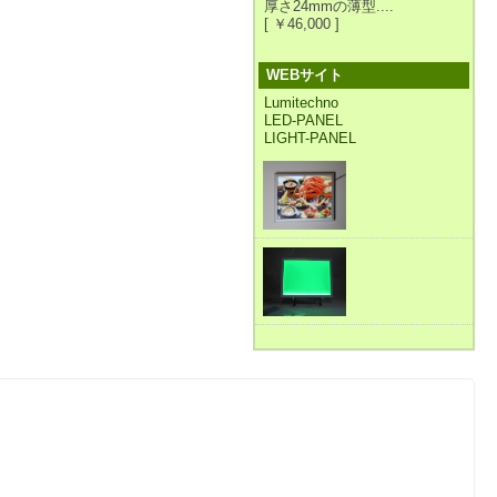
厚さ24mmの薄型....
[ ￥46,000 ]
WEBサイト
Lumitechno
LED-PANEL
LIGHT-PANEL