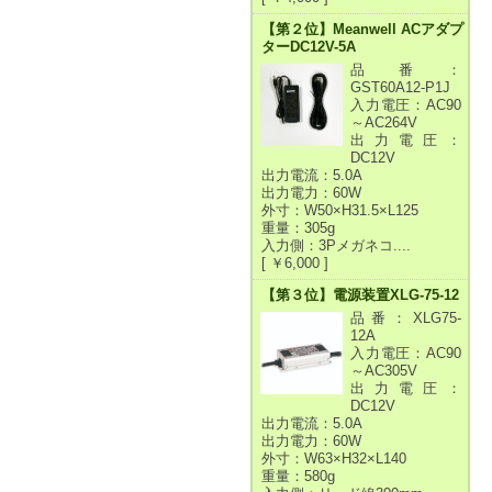
【第２位】Meanwell ACアダプ
ターDC12V-5A
品番：
GST60A12-P1J
入力電圧：AC90
～AC264V
出力電圧：
DC12V
出力電流：5.0A
出力電力：60W
外寸：W50×H31.5×L125
重量：305g
入力側：3Pメガネコ....
[ ￥6,000 ]
【第３位】電源装置XLG-75-12
品番：XLG75-
12A
入力電圧：AC90
～AC305V
出力電圧：
DC12V
出力電流：5.0A
出力電力：60W
外寸：W63×H32×L140
重量：580g